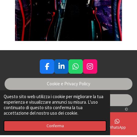
F
L
W
I
a
i
h
n
c
n
a
s
Cookie e Privacy Policy
e
k
t
t
b
e
s
a
Questo sito web utilizza i cookie per migliorare la tua
Termini e condizioni
esperienza e visualizzare annunci su misura. L'uso
o
d
A
g
continuato di questo sito conferma la tua
o
I
p
r
©
accettazione del nostro uso dei cookie.
k
n
p
a
2023 - 2025 Di Carlo Tours srl | Tour Operator Agenzia Viaggi Turismo &
Noleggio autobus e Minibus.
m
Conferma
Email
Telefono
Facebook
WhatsApp
Sede di Milano: Varedo (MB) |